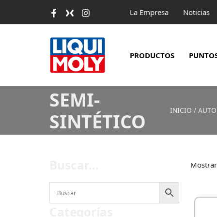
Ir
La Empresa
Noticias
al
contenido
PRODUCTOS
PUNTOS
SEMI-
INICIO
/
AUTO
SINTÉTICO
Buscar…
Mostran
Categorías