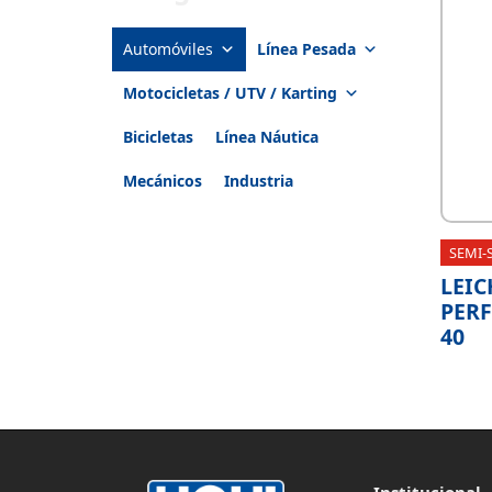
Automóviles
Línea Pesada
Motocicletas / UTV / Karting
Bicicletas
Línea Náutica
Mecánicos
Industria
SEMI-
LEIC
PER
40
Institucional